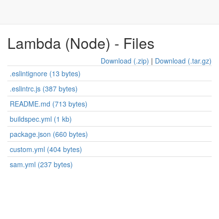
Lambda (Node) - Files
Download (.zip)
|
Download (.tar.gz)
.eslintignore (13 bytes)
.eslintrc.js (387 bytes)
README.md (713 bytes)
buildspec.yml (1 kb)
package.json (660 bytes)
custom.yml (404 bytes)
sam.yml (237 bytes)